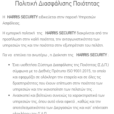
Πολιτική Διασφάλισης Ποιότητας
H
HARRIS SECURITY
ειδικεύεται στην παροχή Υπηρεσιών
Ασφάλειας.
Η εμπορική πολιτική της
HARRIS SECURITY
διακρίνεται από την
προσήλωση στην καλή ποιότητα, την ανταγωνιστικότητα των
υπηρεσιών της και την ποιότητα στην εξυπηρέτηση του πελάτη.
Για να επιτύχει τα ανωτέρω , η Διοίκηση της
HARRIS SECURITY
:
Έχει υιοθετήσει Σύστημα Διασφάλισης της Ποιότητας (Σ.Δ.Π.)
σύμφωνα με το Διεθνές Πρότυπο ISO 9001:2015, το οποίο
και εφαρμόζει σε ολόκληρη την εταιρεία και σε όλες τις
δραστηριότητες που έχουν επίπτωση στην ποιότητα των
υπηρεσιών και την ικανοποίηση των πελατών της .
Ανασκοπεί και βελτιώνει συνεχώς τα χαρακτηριστικά των
υπηρεσιών της, όπου αυτό είναι εφικτό , καθώς και την
αποτελεσματικότητα των Διεργασιών της και κατ’ επέκταση
ολοκλήρου του Σ.Δ.Π.