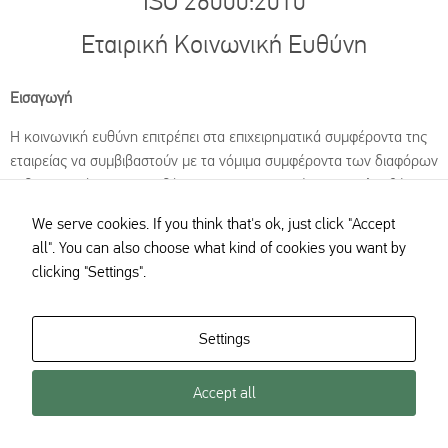
ISO 26000:2010
Εταιρική Κοινωνική Ευθύνη
Εισαγωγή
Η κοινωνική ευθύνη επιτρέπει στα επιχειρηματικά συμφέροντα της
εταιρείας να συμβιβαστούν με τα νόμιμα συμφέροντα των διαφόρων
ενδιαφερομένων που ενδέχεται να επηρεαστούν, και αναλαμβάνει
επίσης τον αντίκτυπο των δραστηριοτήτων της εταιρείας στην
We serve cookies. If you think that's ok, just click "Accept
κοινότητα γενικά και στο περιβάλλον. Η παρούσα Πολιτική Εταιρικής
all". You can also choose what kind of cookies you want by
Κοινωνικής Ευθύνης (εφεξής “Πολιτική ΕΚΕ”) προτίθεται να
clicking "Settings".
θεσπίσει ένα πλαίσιο αναφοράς, από το οποίο η HARRIS SECURITY
μπορεί να αναπτύξει και να ενισχύσει κοινωνικά υπεύθυνη
συμπεριφορά, ανεξάρτητα από τον τρόπο – συμβατική ή/και
Settings
ψηφιακή – την επιχείρηση και τη περιοχή στην οποία
δραστηριοποιείται, προσαρμόζοντας τοπικά όλες τις ενέργειες που
Accept all
είναι απαραίτητες για τη συμμόρφωσή της.
Στόχοι