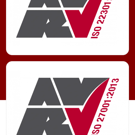
will
disappear
from the
website.