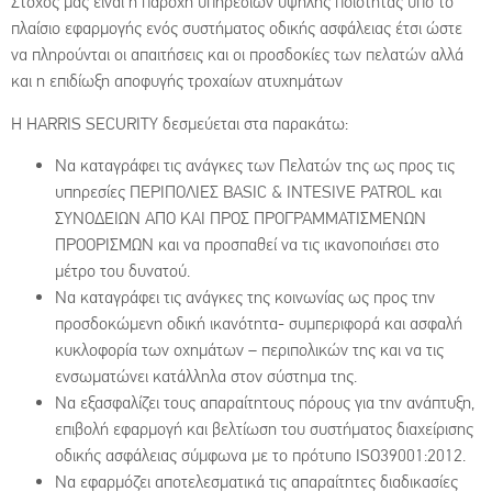
Στόχος μας είναι η παροχή υπηρεσιών υψηλής ποιότητας υπό το
πλαίσιο εφαρμογής ενός συστήματος οδικής ασφάλειας έτσι ώστε
να πληρούνται οι απαιτήσεις και οι προσδοκίες των πελατών αλλά
και η επιδίωξη αποφυγής τροχαίων ατυχημάτων
Η HARRIS SECURITY δεσμεύεται στα παρακάτω:
Να καταγράφει τις ανάγκες των Πελατών της ως προς τις
υπηρεσίες ΠΕΡΙΠΟΛΙΕΣ BASIC & INTESIVE PATROL και
ΣΥΝΟΔΕΙΩΝ ΑΠΟ ΚΑΙ ΠΡΟΣ ΠΡΟΓΡΑΜΜΑΤΙΣΜΕΝΩΝ
ΠΡΟΟΡΙΣΜΩΝ και να προσπαθεί να τις ικανοποιήσει στο
μέτρο του δυνατού.
Να καταγράφει τις ανάγκες της κοινωνίας ως προς την
προσδοκώμενη οδική ικανότητα- συμπεριφορά και ασφαλή
κυκλοφορία των οχημάτων – περιπολικών της και να τις
ενσωματώνει κατάλληλα στον σύστημα της.
Να εξασφαλίζει τους απαραίτητους πόρους για την ανάπτυξη,
επιβολή εφαρμογή και βελτίωση του συστήματος διαχείρισης
οδικής ασφάλειας σύμφωνα με το πρότυπο ISO39001:2012.
Να εφαρμόζει αποτελεσματικά τις απαραίτητες διαδικασίες