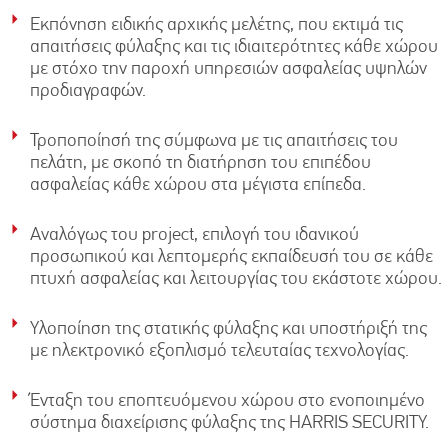
and
Εκπόνηση ειδικής αρχικής μελέτης, που εκτιμά τις
structure,
απαιτήσεις φύλαξης και τις ιδιαιτερότητες κάθε χώρου
based on
με στόχο την παροχή υπηρεσιών ασφαλείας υψηλών
how the
προδιαγραφών.
website is
used.
Τροποποίησή της σύμφωνα με τις απαιτήσεις του
πελάτη, με σκοπό τη διατήρηση του επιπέδου
ασφαλείας κάθε χώρου στα μέγιστα επίπεδα.
Experience
In order for
Αναλόγως του project, επιλογή του ιδανικού
our website
προσωπικού και λεπτομερής εκπαίδευσή του σε κάθε
to perform
πτυχή ασφαλείας και λειτουργίας του εκάστοτε χώρου.
as well as
possible
during your
Υλοποίηση της στατικής φύλαξης και υποστήριξή της
visit. If you
με ηλεκτρονικό εξοπλισμό τελευταίας τεχνολογίας.
refuse these
cookies,
Ένταξη του εποπτευόμενου χώρου στο ενοποιημένο
some
σύστημα διαχείρισης φύλαξης της HARRIS SECURITY.
functionality